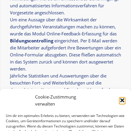
und automatisiertes Informationsverfahren für
Vorgesetzte angeschlossen.
Um eine Aussage über die Wirksamkeit der
durchgeführten Veranstaltungen machen zu können,
wurde das Modul Online-Feedback-Erfassung für das
Bildungscontrolling
eingerichtet. Per E-Mail werden
die Mitarbeiter aufgefordert ihre Bewertungen über ein
Online-Formular abzugeben. Diese fließen automatisch
in das System zurück und können dort ausgewertet
werden.
Jährliche Statistiken und Auswertungen über die
besuchten Fort- und Weiterbildungen und die
dazugehörigen Kosten- und Stundenzahlen erfordern
Cookie-Zustimmung
jetzt nur noch wenige Klicks.
verwalten
Kundenmeinung
Um dir ein optimales Erlebnis zu bieten, verwenden wir Technologien wie
Cookies, um Geräteinformationen zu speichern und/oder darauf
„Durch das Buchungssystem Evidenz sind die
zuzugreifen. Wenn du diesen Technologien zustimmst, können wir Daten
Buchungen, die Abläufe und die jährlichen Statistiken